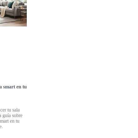
a smart en tu
er tu sala
a guía sobre
mart en tu
e.