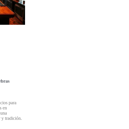
ebras
cios para
s en
 una
 y tradición.