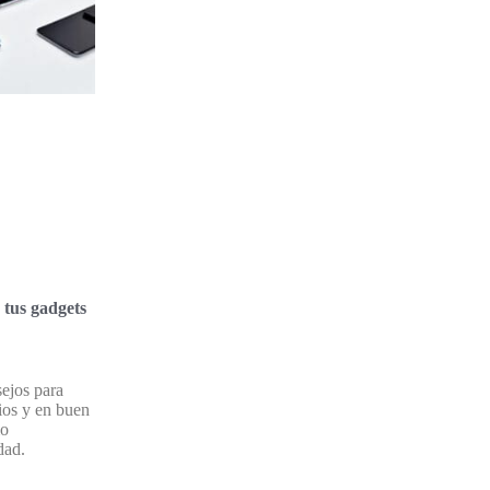
tus gadgets
ejos para
ios y en buen
mo
dad.