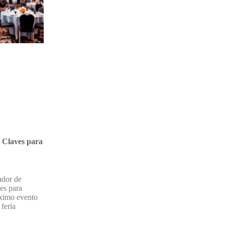
 Claves para
ador de
les para
óximo evento
 feria