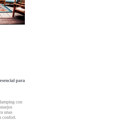
esencial para
glamping con
Consejos
ra unas
n confort.