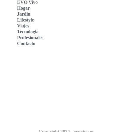
EVO Vivo
Hogar
Jardin
Lifestyle
Viajes
Tecnología
Profesionales
Contacto
Evo Vivo Deutschland
Evo Vivo España
Evo Vivo Nederland
Evo Vivo Schweiz
Nosotros
Copyright 2024 - evovivo.es