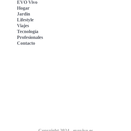
EVO Vivo
Hogar
Jardin
Lifestyle
Viajes
Tecnología
Profesionales
Contacto
Evo Vivo Deutschland
Evo Vivo España
Evo Vivo Nederland
Evo Vivo Schweiz
Nosotros
Copyright 2024 - evovivo.es