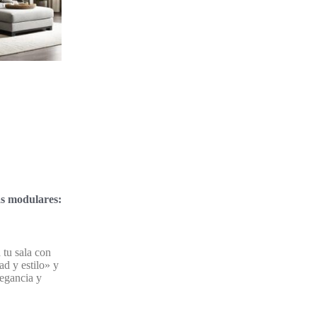
ás modulares:
tu sala con
ad y estilo» y
legancia y