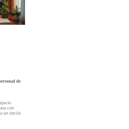
ersonal de
spacio
casa con
ma un rincón
.