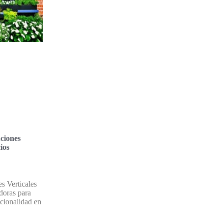
uciones
ios
s Verticales
doras para
ncionalidad en