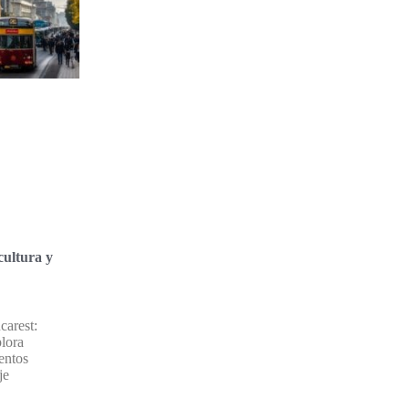
cultura y
carest:
lora
ventos
je