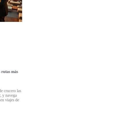
s rutas más
e crucero las
r, y navega
en viajes de