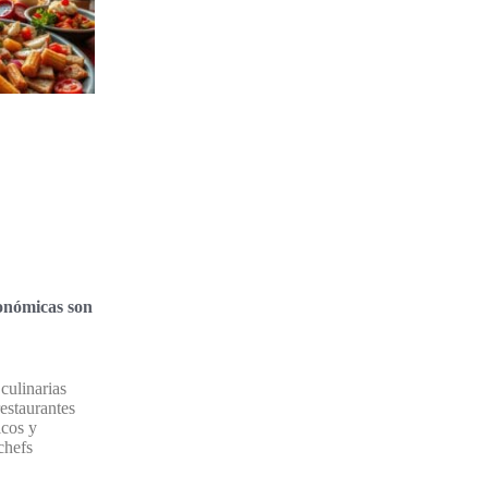
onómicas son
culinarias
estaurantes
icos y
chefs