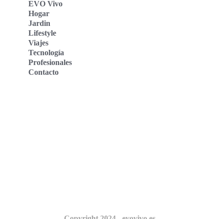
EVO Vivo
Hogar
Jardin
Lifestyle
Viajes
Tecnología
Profesionales
Contacto
Evo Vivo Deutschland
Evo Vivo España
Evo Vivo Nederland
Evo Vivo Schweiz
Nosotros
Copyright 2024 - evovivo.es