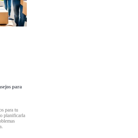
sejos para
os para tu
 planificarla
roblemas
a.