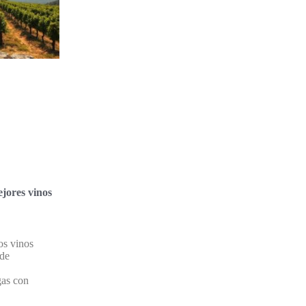
jores vinos
os vinos
nde
gas con