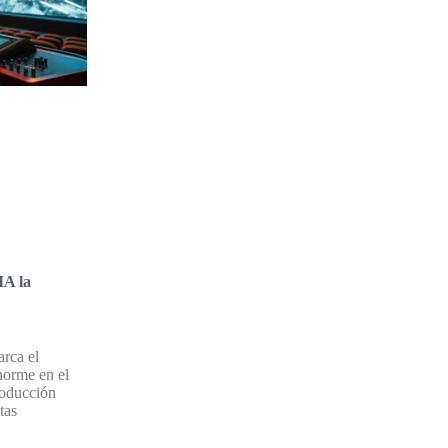
IA la
arca el
orme en el
roducción
tas