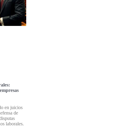
ales:
 empresas
o en juicios
defensa de
disputas
os laborales.