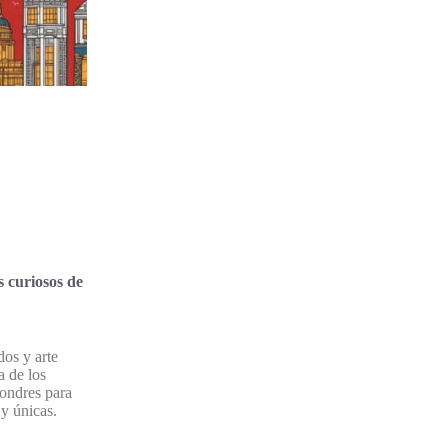
 curiosos de
dos y arte
a de los
ondres para
 y únicas.