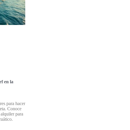
f en la
res para hacer
neta. Conoce
 alquiler para
cuático.