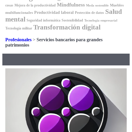
Mindfulness
Muebles
cosas
Mejora de la productividad
Moda sostenible
Salud
Productividad laboral
multifuncionales
Protección de datos
mental
Seguridad informática
Sostenibilidad
Tecnología empresarial
Transformación digital
Tecnología militar
Profesionales
>
Servicios bancarios para grandes
patrimonios