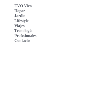
EVO Vivo
Hogar
Jardin
Lifestyle
Viajes
Tecnología
Profesionales
Contacto
Evo Vivo Deutschland
Evo Vivo España
Evo Vivo Nederland
Evo Vivo Schweiz
Nosotros