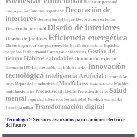
Bienestar emocional
Bienestar personal
Decoración de
Consumo responsable
Ciberseguridad
interiores
Decoración exterior
Decoración del hogar
Diseño de interiores
Desarrollo personal
Eficiencia energética
Diseño de jardines
Espacios
Equilibrio emocional
Eficiencia operativa
Energías renovables
Gestión del
pequeños
Estilo personal
Estrategias de Marketing
Hábitos saludables
tiempo
Iluminación exterior
Innovación
Industria 4.0
Impacto ambiental
Iluminación LED
tecnológica
Inteligencia Artificial
Internet de las
Mindfulness
Muebles
cosas
Mejora de la productividad
Moda sostenible
Salud
Productividad laboral
multifuncionales
Protección de datos
mental
Seguridad informática
Sostenibilidad
Tecnología empresarial
Transformación digital
Tecnología militar
Tecnología
>
Sensores avanzados para camiones eléctricos
del futuro