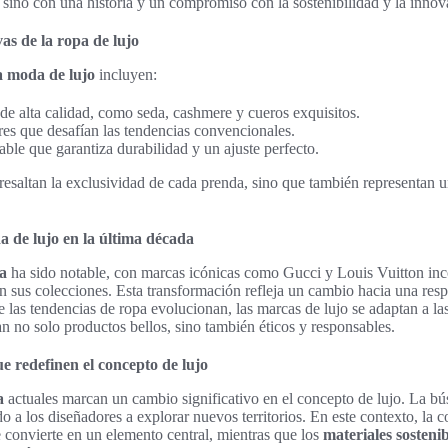
, sino con una historia y un compromiso con la sostenibilidad y la innov
vas de la ropa de lujo
la moda de lujo
incluyen:
de alta calidad, como seda, cashmere y cueros exquisitos.
es que desafían las tendencias convencionales.
le que garantiza durabilidad y un ajuste perfecto.
resaltan la exclusividad de cada prenda, sino que también representan un
a de lujo en la última década
a
ha sido notable, con marcas icónicas como Gucci y Louis Vuitton in
 en sus colecciones. Esta transformación refleja un cambio hacia una res
 las tendencias de ropa evolucionan, las marcas de lujo se adaptan a l
 no solo productos bellos, sino también éticos y responsables.
 redefinen el concepto de lujo
a
actuales marcan un cambio significativo en el concepto de lujo. La b
do a los diseñadores a explorar nuevos territorios. En este contexto, la
 convierte en un elemento central, mientras que los
materiales sostenib