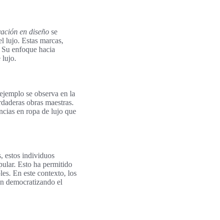
ación en diseño
se
l lujo. Estas marcas,
. Su enfoque hacia
 lujo.
ejemplo se observa en la
rdaderas obras maestras.
ncias en ropa de lujo que
, estos individuos
pular. Esto ha permitido
es. En este contexto, los
án democratizando el