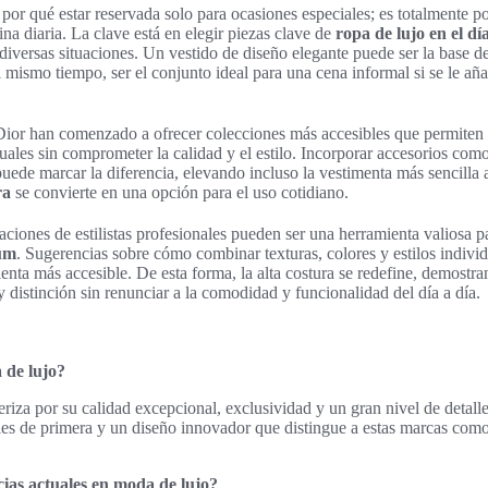
 por qué estar reservada solo para ocasiones especiales; es totalmente p
ina diaria. La clave está en elegir piezas clave de
ropa de lujo en el dí
 diversas situaciones. Un vestido de diseño elegante puede ser la base d
l mismo tiempo, ser el conjunto ideal para una cena informal si se le añ
or han comenzado a ofrecer colecciones más accesibles que permiten d
uales sin comprometer la calidad y el estilo. Incorporar accesorios como
puede marcar la diferencia, elevando incluso la vestimenta más sencilla 
ra
se convierte en una opción para el uso cotidiano.
iones de estilistas profesionales pueden ser una herramienta valiosa p
ium
. Sugerencias sobre cómo combinar texturas, colores y estilos indivi
enta más accesible. De esta forma, la alta costura se redefine, demostr
 y distinción sin renunciar a la comodidad y funcionalidad del día a día.
 de lujo?
eriza por su calidad excepcional, exclusividad y un gran nivel de detall
ales de primera y un diseño innovador que distingue a estas marcas com
cias actuales en moda de lujo?