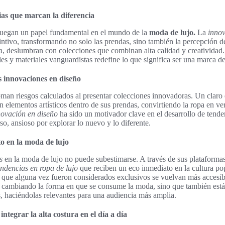
as que marcan la diferencia
uegan un papel fundamental en el mundo de la
moda de lujo.
La
innov
tintivo, transformando no solo las prendas, sino también la percepción de
, deslumbran con colecciones que combinan alta calidad y creatividad
es y materiales vanguardistas redefine lo que significa ser una marca de
s innovaciones en diseño
man riesgos calculados al presentar colecciones innovadoras. Un claro 
 elementos artísticos dentro de sus prendas, convirtiendo la ropa en ve
novación en diseño
ha sido un motivador clave en el desarrollo de tende
so, ansioso por explorar lo nuevo y lo diferente.
to en la moda de lujo
s
en la moda de lujo no puede subestimarse. A través de sus plataformas
endencias en ropa de lujo
que reciben un eco inmediato en la cultura po
s que alguna vez fueron considerados exclusivos se vuelvan más accesibl
án cambiando la forma en que se consume la moda, sino que también est
s, haciéndolas relevantes para una audiencia más amplia.
tegrar la alta costura en el día a día