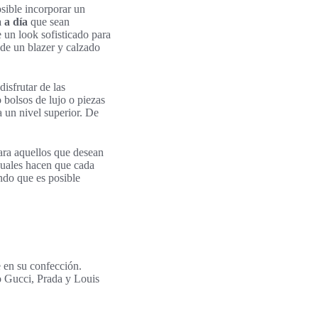
osible incorporar un
a a día
que sean
e un look sofisticado para
ade un blazer y calzado
isfrutar de las
 bolsos de lujo o piezas
a un nivel superior. De
ara aquellos que desean
duales hacen que cada
ando que es posible
e en su confección.
o Gucci, Prada y Louis