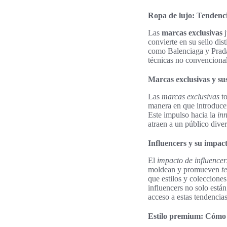
Ropa de lujo: Tendenci
Las
marcas exclusivas
j
convierte en su sello dis
como Balenciaga y Prada
técnicas no convencional
Marcas exclusivas y su
Las
marcas exclusivas
to
manera en que introducen
Este impulso hacia la
in
atraen a un público diver
Influencers y su impac
El
impacto de influencer
moldean y promueven
t
que estilos y coleccione
influencers no solo est
acceso a estas tendencia
Estilo premium: Cómo in