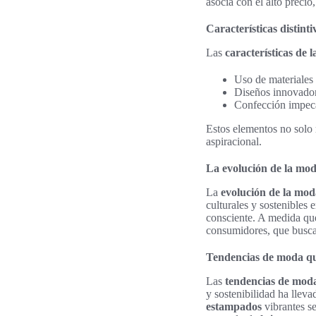
asocia con el alto precio
Características distinti
Las
características de 
Uso de materiales 
Diseños innovador
Confección impecab
Estos elementos no solo 
aspiracional.
La evolución de la mod
La
evolución de la mod
culturales y sostenibles
consciente. A medida que
consumidores, que buscan
Tendencias de moda que
Las
tendencias de mod
y sostenibilidad ha lleva
estampados
vibrantes se