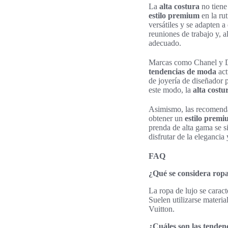
La
alta costura
no tiene
estilo premium
en la rut
versátiles y se adapten a
reuniones de trabajo y, a
adecuado.
Marcas como Chanel y Di
tendencias de moda
act
de joyería de diseñador 
este modo, la
alta costu
Asimismo, las recomendac
obtener un
estilo prem
prenda de alta gama se si
disfrutar de la elegancia
FAQ
¿Qué se considera ropa
La ropa de lujo se caract
Suelen utilizarse materi
Vuitton.
¿Cuáles son las tenden