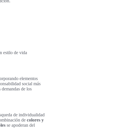
ación.
 estilo de vida
corporando elementos
ponsabilidad social más
as demandas de los
úsqueda de individualidad
 combinación de
colores y
les
se apoderan del