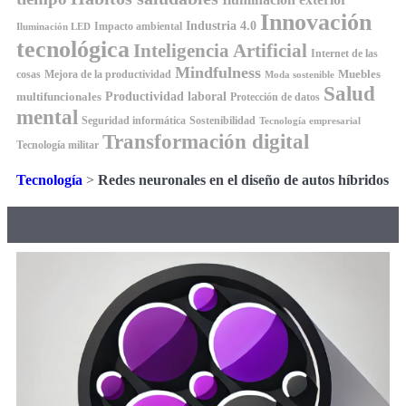
Innovación
Industria 4.0
Impacto ambiental
Iluminación LED
tecnológica
Inteligencia Artificial
Internet de las
Mindfulness
Muebles
cosas
Mejora de la productividad
Moda sostenible
Salud
Productividad laboral
multifuncionales
Protección de datos
mental
Seguridad informática
Sostenibilidad
Tecnología empresarial
Transformación digital
Tecnología militar
Tecnología
>
Redes neuronales en el diseño de autos híbridos