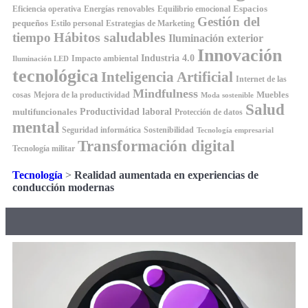
Espacios
Equilibrio emocional
Eficiencia operativa
Energías renovables
Gestión del
pequeños
Estilo personal
Estrategias de Marketing
Hábitos saludables
tiempo
Iluminación exterior
Innovación
Industria 4.0
Impacto ambiental
Iluminación LED
tecnológica
Inteligencia Artificial
Internet de las
Mindfulness
Muebles
cosas
Mejora de la productividad
Moda sostenible
Salud
Productividad laboral
multifuncionales
Protección de datos
mental
Seguridad informática
Sostenibilidad
Tecnología empresarial
Transformación digital
Tecnología militar
Tecnología
>
Realidad aumentada en experiencias de
conducción modernas