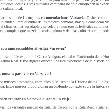
boutiques locales. Estas dilatadas caminatas no solo enriquecen la exper
la cultura local.
laca es una de las mejores
recomendaciones Varsovia
. Dishes como l
r la ciudad. Para disfrutar de las mejores comidas, hay que considerar vi
el clima es más agradable y se celebran numerosos festivales culturales.
cia completa que mezcla historia, cultura y delicias culinarias en un solo
 son imprescindibles al visitar Varsovia?
imprescindible explorar el Casco Antiguo, el cual es Patrimonio de la H
illo Real. Estos lugares ofrecen una rica experiencia de la historia d
s museos para ver en Varsovia?
os museos destacados, entre ellos el Museo de la Historia de los Judíos
ia. Estos museos proporcionan un profundo contexto sobre la historia 
eden realizar en Varsovia durante un viaje?
ia, los visitantes pueden disfrutar de paseos por la Ruta Real, visitar el