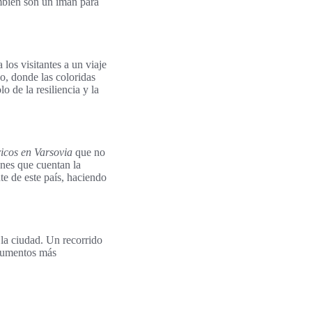
ambién son un imán para
os visitantes a un viaje
o, donde las coloridas
o de la resiliencia y la
ricos en Varsovia
que no
ones que cuentan la
te de este país, haciendo
 la ciudad. Un recorrido
onumentos más