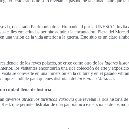
legado. Estos sitios no solo revelan el pasado de la ciudad, sino que t
sovia, declarado Patrimonio de la Humanidad por la UNESCO, invita a l
 sus calles empedradas permite admirar la encantadora Plaza del Mercad
n una visión de la vida anterior a la guerra. Este sitio es un claro símbol
 residencia de los reyes polacos, se erige como otro de los
lugares histó
nterior, los visitantes encontrarán una rica colección de arte y exposici
 visita se convierte en una inmersión en la cultura y en el pasado vibran
no imprescindible para quienes disfrutan del
turismo en Varsovia
.
na ciudad llena de historia
ran diversos
atractivos turísticos Varsovia
que revelan la rica historia de
Real, que permite disfrutar de una panorámica excepcional de los m