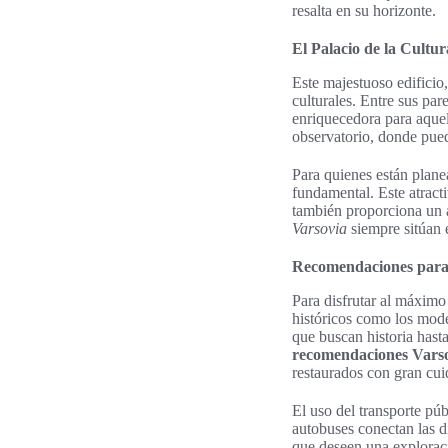
resalta en su horizonte.
El Palacio de la Cultur
Este majestuoso edificio,
culturales. Entre sus pa
enriquecedora para aquell
observatorio, donde pued
Para quienes están plan
fundamental. Este atracti
también proporciona un a
Varsovia
siempre sitúan 
Recomendaciones para 
Para disfrutar al máximo 
históricos como los mode
que buscan historia hast
recomendaciones Vars
restaurados con gran cui
El uso del transporte pú
autobuses conectan las d
que deseen una exploraci