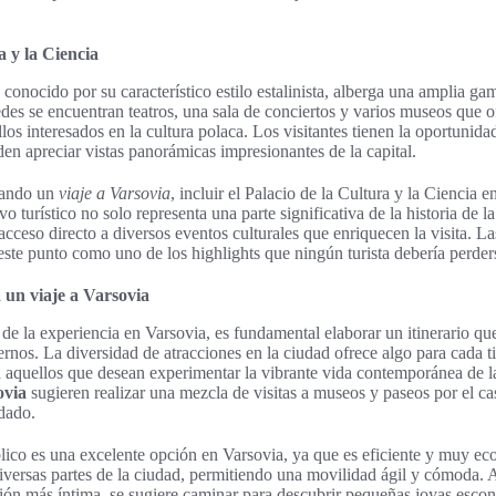
a y la Ciencia
 conocido por su característico estilo estalinista, alberga una amplia ga
redes se encuentran teatros, una sala de conciertos y varios museos que 
os interesados en la cultura polaca. Los visitantes tienen la oportunida
en apreciar vistas panorámicas impresionantes de la capital.
eando un
viaje a Varsovia
, incluir el Palacio de la Cultura y la Ciencia en
vo turístico no solo representa una parte significativa de la historia de l
cceso directo a diversos eventos culturales que enriquecen la visita. L
este punto como uno de los highlights que ningún turista debería perder
un viaje a Varsovia
de la experiencia en Varsovia, es fundamental elaborar un itinerario que
rnos. La diversidad de atracciones en la ciudad ofrece algo para cada ti
a aquellos que desean experimentar la vibrante vida contemporánea de l
ovia
sugieren realizar una mezcla de visitas a museos y paseos por el c
dado.
blico es una excelente opción en Varsovia, ya que es eficiente y muy ec
iversas partes de la ciudad, permitiendo una movilidad ágil y cómoda.
ón más íntima, se sugiere caminar para descubrir pequeñas joyas escon