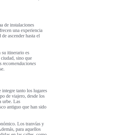
ma de instalaciones
ofrecen una experiencia
d de ascender hasta el
 su itinerario es
a ciudad, sino que
as
recomendaciones
se.
 integre tanto los lugares
po de viajero, desde los
a urbe. Las
asco antiguo que han sido
onómico. Los tranvías y
 Además, para aquellos
didas en las calles, como