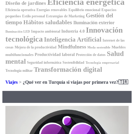
Eficiencia energética
Diseño de jardines
Espacios
Equilibrio emocional
Eficiencia operativa
Energías renovables
Gestión del
pequeños
Estilo personal
Estrategias de Marketing
Hábitos saludables
tiempo
Iluminación exterior
Innovación
Industria 4.0
Impacto ambiental
Iluminación LED
tecnológica
Inteligencia Artificial
Internet de las
Mindfulness
Muebles
cosas
Mejora de la productividad
Moda sostenible
Salud
Productividad laboral
multifuncionales
Protección de datos
mental
Seguridad informática
Sostenibilidad
Tecnología empresarial
Transformación digital
Tecnología militar
Viajes
>
¿Qué ver en Turquía si viajas por primera vez?🇹🇷