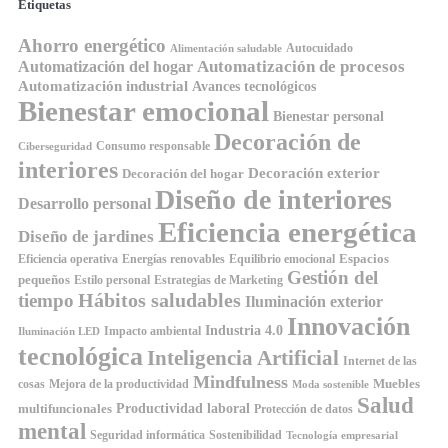
Etiquetas
Ahorro energético
Autocuidado
Alimentación saludable
Automatización de procesos
Automatización del hogar
Automatización industrial
Avances tecnológicos
Bienestar emocional
Bienestar personal
Decoración de
Consumo responsable
Ciberseguridad
interiores
Decoración exterior
Decoración del hogar
Diseño de interiores
Desarrollo personal
Eficiencia energética
Diseño de jardines
Espacios
Equilibrio emocional
Eficiencia operativa
Energías renovables
Gestión del
pequeños
Estilo personal
Estrategias de Marketing
Hábitos saludables
tiempo
Iluminación exterior
Innovación
Industria 4.0
Impacto ambiental
Iluminación LED
tecnológica
Inteligencia Artificial
Internet de las
Mindfulness
Muebles
cosas
Mejora de la productividad
Moda sostenible
Salud
Productividad laboral
multifuncionales
Protección de datos
mental
Seguridad informática
Sostenibilidad
Tecnología empresarial