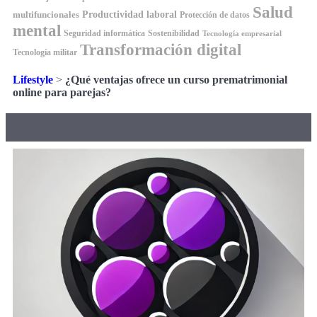
Salud
Productividad laboral
multifuncionales
Protección de datos
mental
Seguridad informática
Sostenibilidad
Tecnología empresarial
Transformación digital
Tecnología militar
Lifestyle
>
¿Qué ventajas ofrece un curso prematrimonial
online para parejas?