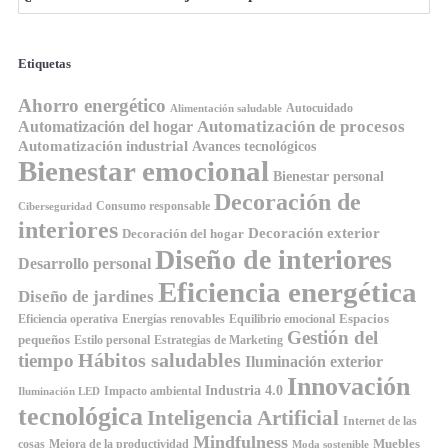
Etiquetas
Ahorro energético
Autocuidado
Alimentación saludable
Automatización de procesos
Automatización del hogar
Automatización industrial
Avances tecnológicos
Bienestar emocional
Bienestar personal
Decoración de
Consumo responsable
Ciberseguridad
interiores
Decoración exterior
Decoración del hogar
Diseño de interiores
Desarrollo personal
Eficiencia energética
Diseño de jardines
Espacios
Equilibrio emocional
Eficiencia operativa
Energías renovables
Gestión del
pequeños
Estilo personal
Estrategias de Marketing
Hábitos saludables
tiempo
Iluminación exterior
Innovación
Industria 4.0
Impacto ambiental
Iluminación LED
tecnológica
Inteligencia Artificial
Internet de las
Mindfulness
Muebles
cosas
Mejora de la productividad
Moda sostenible