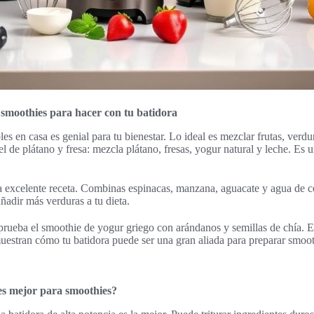
 smoothies para hacer con tu batidora
s en casa es genial para tu bienestar. Lo ideal es mezclar frutas, verdu
l de plátano y fresa: mezcla plátano, fresas, yogur natural y leche. Es 
a excelente receta. Combinas espinacas, manzana, aguacate y agua de c
añadir más verduras a tu dieta.
 prueba el smoothie de yogur griego con arándanos y semillas de chía. E
 muestran cómo tu batidora puede ser una gran aliada para preparar smoot
es mejor para smoothies?