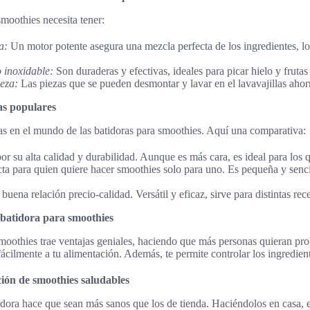
smoothies necesita tener:
a:
Un motor potente asegura una mezcla perfecta de los ingredientes, lo
 inoxidable:
Son duraderas y efectivas, ideales para picar hielo y fruta
ieza:
Las piezas que se pueden desmontar y lavar en el lavavajillas aho
s populares
s en el mundo de las batidoras para smoothies. Aquí una comparativa:
r su alta calidad y durabilidad. Aunque es más cara, es ideal para los 
ta para quien quiere hacer smoothies solo para uno. Es pequeña y senci
uena relación precio-calidad. Versátil y eficaz, sirve para distintas rece
 batidora para smoothies
moothies trae ventajas geniales, haciendo que más personas quieran pro
fácilmente a tu alimentación. Además, te permite controlar los ingredient
ión de smoothies saludables
dora hace que sean más sanos que los de tienda. Haciéndolos en casa, e