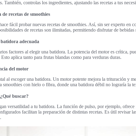
. También, controlas los ingredientes, ajustando las recetas a tus neces
n de recetas de smoothies
hace fácil probar nuevas recetas de smoothies. Así, sin ser experto en c
osibilidades de recetas son ilimitadas, permitiendo disfrutar de bebidas n
a batidora adecuada
rios factores al elegir una batidora. La potencia del motor es crítica, p
. Esto aplica tanto para frutas blandas como para verduras duras.
ncia del motor
al al escoger una batidora. Un motor potente mejora la trituración y me
ra smoothies con hielo o fibra, donde una batidora débil no lograría la t
: ¿Qué buscar?
an versatilidad a tu batidora. La función de pulso, por ejemplo, ofrece
figurados facilitan la preparación de distintas recetas. Es útil revisar l
.