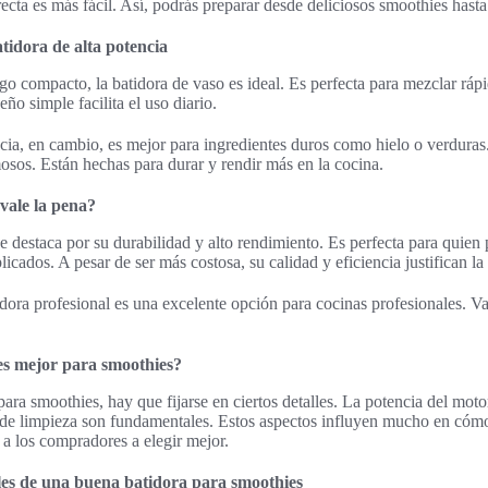
recta es más fácil. Así, podrás preparar desde deliciosos smoothies hasta 
tidora de alta potencia
lgo compacto, la batidora de vaso es ideal. Es perfecta para mezclar rá
ño simple facilita el uso diario.
ncia, en cambio, es mejor para ingredientes duros como hielo o verduras
sos. Están hechas para durar y rendir más en la cocina.
vale la pena?
se destaca por su durabilidad y alto rendimiento. Es perfecta para quien
icados. A pesar de ser más costosa, su calidad y eficiencia justifican la
dora profesional es una excelente opción para cocinas profesionales. Val
es mejor para smoothies?
para smoothies, hay que fijarse en ciertos detalles. La potencia del motor
d de limpieza son fundamentales. Estos aspectos influyen mucho en cóm
 a los compradores a elegir mejor.
ales de una buena batidora para smoothies