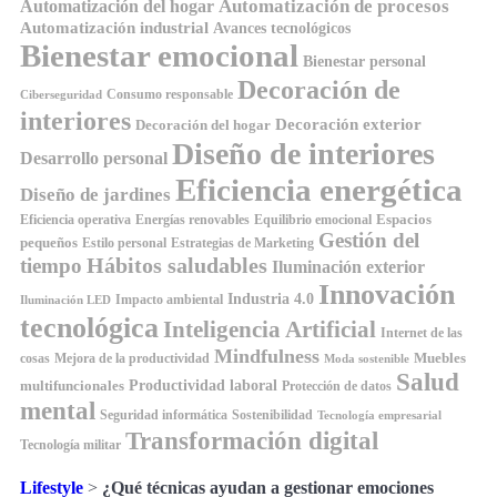
Automatización de procesos
Automatización del hogar
Automatización industrial
Avances tecnológicos
Bienestar emocional
Bienestar personal
Decoración de
Consumo responsable
Ciberseguridad
interiores
Decoración exterior
Decoración del hogar
Diseño de interiores
Desarrollo personal
Eficiencia energética
Diseño de jardines
Espacios
Equilibrio emocional
Eficiencia operativa
Energías renovables
Gestión del
pequeños
Estilo personal
Estrategias de Marketing
Hábitos saludables
tiempo
Iluminación exterior
Innovación
Industria 4.0
Impacto ambiental
Iluminación LED
tecnológica
Inteligencia Artificial
Internet de las
Mindfulness
Muebles
cosas
Mejora de la productividad
Moda sostenible
Salud
Productividad laboral
multifuncionales
Protección de datos
mental
Seguridad informática
Sostenibilidad
Tecnología empresarial
Transformación digital
Tecnología militar
Lifestyle
>
¿Qué técnicas ayudan a gestionar emociones