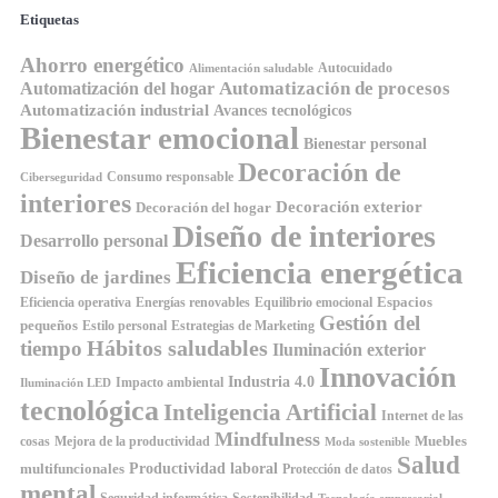
Etiquetas
Ahorro energético
Autocuidado
Alimentación saludable
Automatización de procesos
Automatización del hogar
Automatización industrial
Avances tecnológicos
Bienestar emocional
Bienestar personal
Decoración de
Consumo responsable
Ciberseguridad
interiores
Decoración exterior
Decoración del hogar
Diseño de interiores
Desarrollo personal
Eficiencia energética
Diseño de jardines
Espacios
Equilibrio emocional
Eficiencia operativa
Energías renovables
Gestión del
pequeños
Estilo personal
Estrategias de Marketing
Hábitos saludables
tiempo
Iluminación exterior
Innovación
Industria 4.0
Impacto ambiental
Iluminación LED
tecnológica
Inteligencia Artificial
Internet de las
Mindfulness
Muebles
cosas
Mejora de la productividad
Moda sostenible
Salud
Productividad laboral
multifuncionales
Protección de datos
mental
Seguridad informática
Sostenibilidad