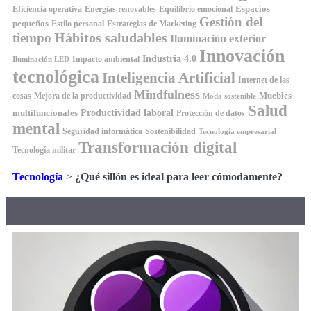
Espacios
Equilibrio emocional
Eficiencia operativa
Energías renovables
Gestión del
pequeños
Estilo personal
Estrategias de Marketing
Hábitos saludables
tiempo
Iluminación exterior
Innovación
Industria 4.0
Impacto ambiental
Iluminación LED
tecnológica
Inteligencia Artificial
Internet de las
Mindfulness
Muebles
cosas
Mejora de la productividad
Moda sostenible
Salud
Productividad laboral
multifuncionales
Protección de datos
mental
Seguridad informática
Sostenibilidad
Tecnología empresarial
Transformación digital
Tecnología militar
Tecnología
>
¿Qué sillón es ideal para leer cómodamente?