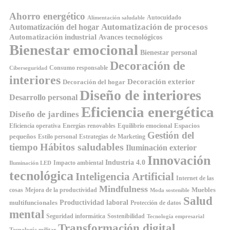
Ahorro energético
Autocuidado
Alimentación saludable
Automatización de procesos
Automatización del hogar
Automatización industrial
Avances tecnológicos
Bienestar emocional
Bienestar personal
Decoración de
Consumo responsable
Ciberseguridad
interiores
Decoración exterior
Decoración del hogar
Diseño de interiores
Desarrollo personal
Eficiencia energética
Diseño de jardines
Espacios
Equilibrio emocional
Eficiencia operativa
Energías renovables
Gestión del
pequeños
Estilo personal
Estrategias de Marketing
Hábitos saludables
tiempo
Iluminación exterior
Innovación
Industria 4.0
Impacto ambiental
Iluminación LED
tecnológica
Inteligencia Artificial
Internet de las
Mindfulness
Muebles
cosas
Mejora de la productividad
Moda sostenible
Salud
Productividad laboral
multifuncionales
Protección de datos
mental
Seguridad informática
Sostenibilidad
Tecnología empresarial
Transformación digital