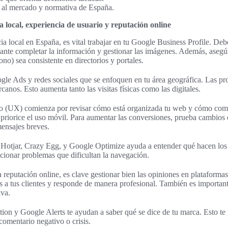
al mercado y normativa de España.
a local, experiencia de usuario y reputación online
ia local en España, es vital trabajar en tu Google Business Profile. Debe
tante completar la información y gestionar las imágenes. Además, aseg
ono) sea consistente en directorios y portales.
gle Ads y redes sociales que se enfoquen en tu área geográfica. Las p
rcanos. Esto aumenta tanto las visitas físicas como las digitales.
io (UX) comienza por revisar cómo está organizada tu web y cómo comp
priorice el uso móvil. Para aumentar las conversiones, prueba cambios 
ensajes breves.
Hotjar, Crazy Egg, y Google Optimize ayuda a entender qué hacen los 
ucionar problemas que dificultan la navegación.
reputación online, es clave gestionar bien las opiniones en plataform
s a tus clientes y responde de manera profesional. También es importante 
iva.
on y Google Alerts te ayudan a saber qué se dice de tu marca. Esto te
comentario negativo o crisis.