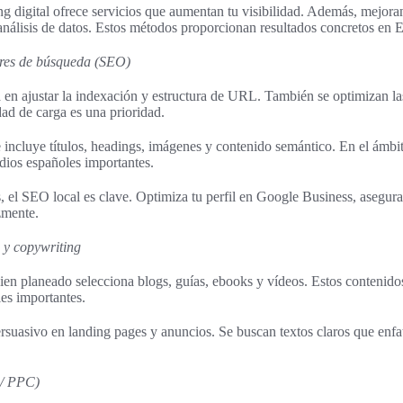
g digital ofrece servicios que aumentan tu visibilidad. Además, mejora
y análisis de datos. Estos métodos proporcionan resultados concretos en 
res de búsqueda (SEO)
 en ajustar la indexación y estructura de URL. También se optimizan la
dad de carga es una prioridad.
incluye títulos, headings, imágenes y contenido semántico. En el ámbit
dios españoles importantes.
s, el SEO local es clave. Optimiza tu perfil en Google Business, asegur
zmente.
 y copywriting
bien planeado selecciona blogs, guías, ebooks y vídeos. Estos contenid
les importantes.
ersuasivo en landing pages y anuncios. Se buscan textos claros que enfa
 / PPC)