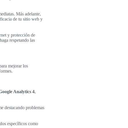
mediatas. Más adelante,
ficacia de tu sitio web y
rnet y protección de
 haga respetando las
para mejorar los
formes.
Google Analytics 4
,
rme destacando problemas
ados específicos como