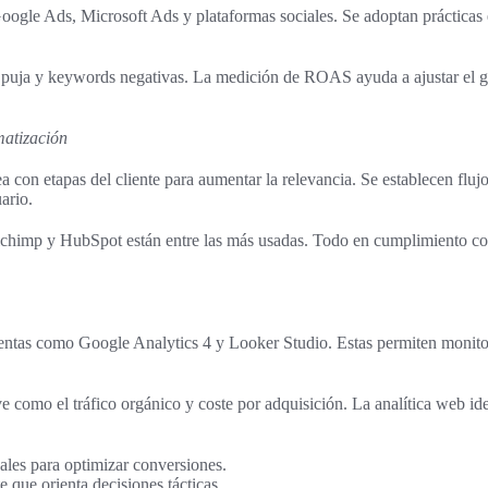
gle Ads, Microsoft Ads y plataformas sociales. Se adoptan prácticas e
e puja y keywords negativas. La medición de ROAS ayuda a ajustar el ga
matización
a con etapas del cliente para aumentar la relevancia. Se establecen fluj
ario.
chimp y HubSpot están entre las más usadas. Todo en cumplimiento c
ntas como Google Analytics 4 y Looker Studio. Estas permiten monitor
e como el tráfico orgánico y coste por adquisición. La analítica web id
ales para optimizar conversiones.
 que orienta decisiones tácticas.