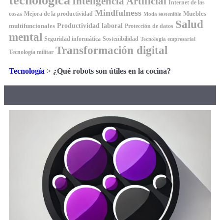
tecnológica
Inteligencia Artificial
Internet de las
Mindfulness
Muebles
cosas
Mejora de la productividad
Moda sostenible
Salud
Productividad laboral
multifuncionales
Protección de datos
mental
Seguridad informática
Sostenibilidad
Tecnología empresarial
Transformación digital
Tecnología militar
Tecnología
>
¿Qué robots son útiles en la cocina?