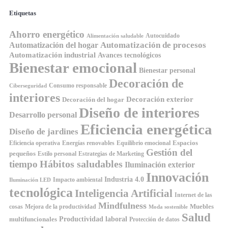
Etiquetas
Ahorro energético
Autocuidado
Alimentación saludable
Automatización de procesos
Automatización del hogar
Automatización industrial
Avances tecnológicos
Bienestar emocional
Bienestar personal
Decoración de
Consumo responsable
Ciberseguridad
interiores
Decoración exterior
Decoración del hogar
Diseño de interiores
Desarrollo personal
Eficiencia energética
Diseño de jardines
Espacios
Equilibrio emocional
Eficiencia operativa
Energías renovables
Gestión del
pequeños
Estilo personal
Estrategias de Marketing
Hábitos saludables
tiempo
Iluminación exterior
Innovación
Industria 4.0
Impacto ambiental
Iluminación LED
tecnológica
Inteligencia Artificial
Internet de las
Mindfulness
Muebles
cosas
Mejora de la productividad
Moda sostenible
Salud
Productividad laboral
multifuncionales
Protección de datos