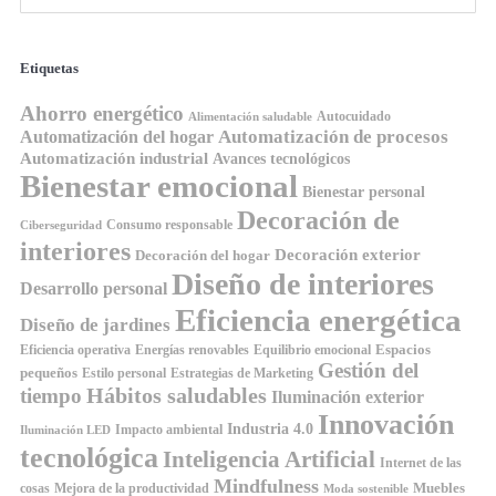
Etiquetas
Ahorro energético
Autocuidado
Alimentación saludable
Automatización de procesos
Automatización del hogar
Automatización industrial
Avances tecnológicos
Bienestar emocional
Bienestar personal
Decoración de
Consumo responsable
Ciberseguridad
interiores
Decoración exterior
Decoración del hogar
Diseño de interiores
Desarrollo personal
Eficiencia energética
Diseño de jardines
Espacios
Equilibrio emocional
Eficiencia operativa
Energías renovables
Gestión del
pequeños
Estilo personal
Estrategias de Marketing
Hábitos saludables
tiempo
Iluminación exterior
Innovación
Industria 4.0
Impacto ambiental
Iluminación LED
tecnológica
Inteligencia Artificial
Internet de las
Mindfulness
Muebles
cosas
Mejora de la productividad
Moda sostenible