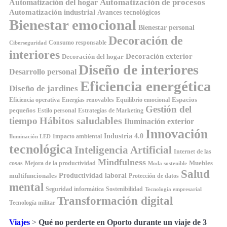
Automatización de procesos
Automatización del hogar
Automatización industrial
Avances tecnológicos
Bienestar emocional
Bienestar personal
Decoración de
Consumo responsable
Ciberseguridad
interiores
Decoración exterior
Decoración del hogar
Diseño de interiores
Desarrollo personal
Eficiencia energética
Diseño de jardines
Espacios
Equilibrio emocional
Eficiencia operativa
Energías renovables
Gestión del
pequeños
Estilo personal
Estrategias de Marketing
Hábitos saludables
tiempo
Iluminación exterior
Innovación
Industria 4.0
Impacto ambiental
Iluminación LED
tecnológica
Inteligencia Artificial
Internet de las
Mindfulness
Muebles
cosas
Mejora de la productividad
Moda sostenible
Salud
Productividad laboral
multifuncionales
Protección de datos
mental
Seguridad informática
Sostenibilidad
Tecnología empresarial
Transformación digital
Tecnología militar
Viajes
>
Qué no perderte en Oporto durante un viaje de 3