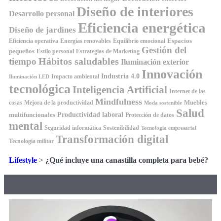
Diseño de interiores
Desarrollo personal
Eficiencia energética
Diseño de jardines
Espacios
Equilibrio emocional
Eficiencia operativa
Energías renovables
Gestión del
pequeños
Estilo personal
Estrategias de Marketing
Hábitos saludables
tiempo
Iluminación exterior
Innovación
Industria 4.0
Impacto ambiental
Iluminación LED
tecnológica
Inteligencia Artificial
Internet de las
Mindfulness
Muebles
cosas
Mejora de la productividad
Moda sostenible
Salud
Productividad laboral
multifuncionales
Protección de datos
mental
Seguridad informática
Sostenibilidad
Tecnología empresarial
Transformación digital
Tecnología militar
Lifestyle
>
¿Qué incluye una canastilla completa para bebé?