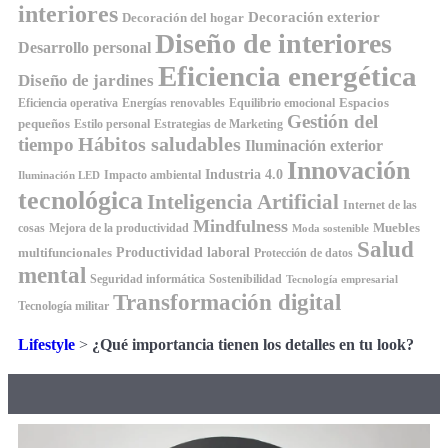
interiores
Decoración exterior
Decoración del hogar
Diseño de interiores
Desarrollo personal
Eficiencia energética
Diseño de jardines
Espacios
Equilibrio emocional
Eficiencia operativa
Energías renovables
Gestión del
pequeños
Estilo personal
Estrategias de Marketing
Hábitos saludables
tiempo
Iluminación exterior
Innovación
Industria 4.0
Impacto ambiental
Iluminación LED
tecnológica
Inteligencia Artificial
Internet de las
Mindfulness
Muebles
cosas
Mejora de la productividad
Moda sostenible
Salud
Productividad laboral
multifuncionales
Protección de datos
mental
Seguridad informática
Sostenibilidad
Tecnología empresarial
Transformación digital
Tecnología militar
Lifestyle
>
¿Qué importancia tienen los detalles en tu look?