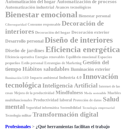
Automatización de procesos
Automatización del hogar
Automatización industrial
Avances tecnológicos
Bienestar emocional
Bienestar personal
Decoración de
Consumo responsable
Ciberseguridad
interiores
Decoración exterior
Decoración del hogar
Diseño de interiores
Desarrollo personal
Eficiencia energética
Diseño de jardines
Espacios
Equilibrio emocional
Eficiencia operativa
Energías renovables
Gestión del
pequeños
Estilo personal
Estrategias de Marketing
Hábitos saludables
tiempo
Iluminación exterior
Innovación
Industria 4.0
Impacto ambiental
Iluminación LED
tecnológica
Inteligencia Artificial
Internet de las
Mindfulness
Muebles
cosas
Mejora de la productividad
Moda sostenible
Salud
Productividad laboral
multifuncionales
Protección de datos
mental
Seguridad informática
Sostenibilidad
Tecnología empresarial
Transformación digital
Tecnología militar
Profesionales
>
¿Qué herramientas facilitan el trabajo