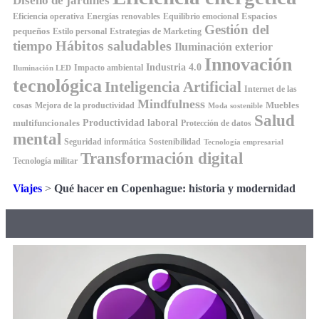
Diseño de jardines
Espacios
Equilibrio emocional
Eficiencia operativa
Energías renovables
Gestión del
pequeños
Estilo personal
Estrategias de Marketing
Hábitos saludables
tiempo
Iluminación exterior
Innovación
Industria 4.0
Impacto ambiental
Iluminación LED
tecnológica
Inteligencia Artificial
Internet de las
Mindfulness
Muebles
cosas
Mejora de la productividad
Moda sostenible
Salud
Productividad laboral
multifuncionales
Protección de datos
mental
Seguridad informática
Sostenibilidad
Tecnología empresarial
Transformación digital
Tecnología militar
Viajes
>
Qué hacer en Copenhague: historia y modernidad