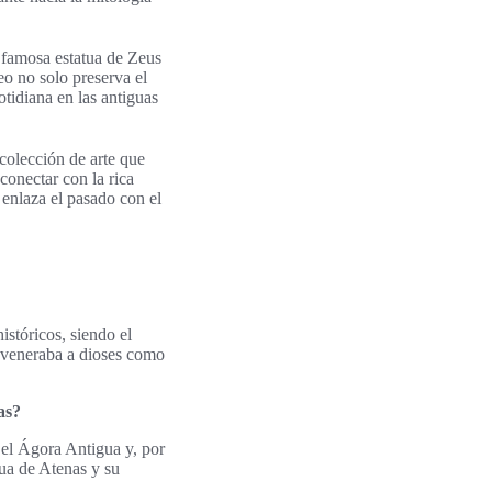
 famosa estatua de Zeus
eo no solo preserva el
tidiana en las antiguas
 colección de arte que
conectar con la rica
 enlaza el pasado con el
stóricos, siendo el
e veneraba a dioses como
as?
 el Ágora Antigua y, por
gua de Atenas y su