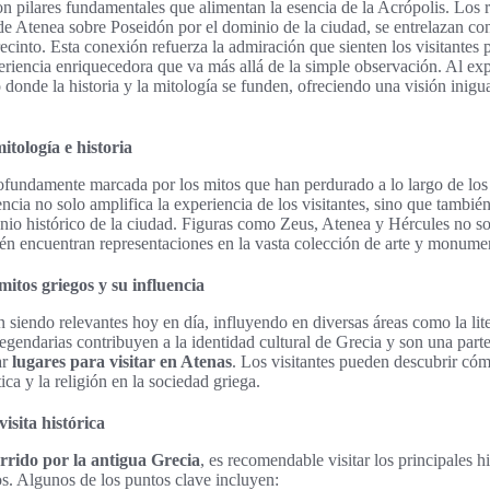
on pilares fundamentales que alimentan la esencia de la Acrópolis. Los r
 de Atenea sobre Poseidón por el dominio de la ciudad, se entrelazan 
ecinto. Esta conexión refuerza la admiración que sienten los visitantes 
iencia enriquecedora que va más allá de la simple observación. Al exp
onde la historia y la mitología se funden, ofreciendo una visión inigua
tología e historia
rofundamente marcada por los mitos que han perdurado a lo largo de los
encia no solo amplifica la experiencia de los visitantes, sino que tambié
io histórico de la ciudad. Figuras como Zeus, Atenea y Hércules no so
én encuentran representaciones en la vasta colección de arte y monume
itos griegos y su influencia
 siendo relevantes hoy en día, influyendo en diversas áreas como la liter
 legendarias contribuyen a la identidad cultural de Grecia y son una parte
ar
lugares para visitar en Atenas
. Los visitantes pueden descubrir cóm
ica y la religión en la sociedad griega.
isita histórica
rrido por la antigua Grecia
, es recomendable visitar los principales 
os. Algunos de los puntos clave incluyen: