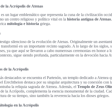
 de la Acrópolis de Atenas
es un lugar emblemático que representa la cuna de la civilización occide
mo un centro religioso y político vital en la
historia antigua de Atenas
 rica
mitología e historia
griega.
s
testigo silencioso de la evolución de Atenas. Originalmente un asentam
transformó en un importante recinto sagrado. A lo largo de los siglos, s
enses, ya que aquí se llevaron a cabo numerosas ceremonias en honor a lo
contexto, sigue siendo profunda, particularmente en la devoción hacia At
s de la Acrópolis
s destacados se encuentra el Partenón, un templo dedicado a Atenea q
, el Erechtheion destaca por su singular arquitectura y su conexión con l
ontraba la reliquia sagrada de Atenea. Además, el
Templo de Zeus Olí
s de la Acrópolis, complementa la esencia monumental de la ciudad. Cad
ectura de su tiempo, sino también la reverencia hacia los dioses griegos.
tología en la Acrópolis