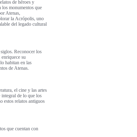
elatos de héroes y
con los monumentos que
por Atenas,
lorar la Acrópolis, uno
lable del legado cultural
 siglos. Reconocer los
n enriquece su
lo habitan en las
ntos de Atenas.
atura, el cine y las artes
 integral de lo que los
o estos relatos antiguos
hitos que cuentan con