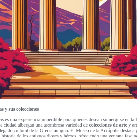
s y sus colecciones
as
es una experiencia imperdible para quienes desean sumergirse en la
la ciudad albergan una asombrosa variedad de
colecciones de arte
y ar
l legado cultural de la Grecia antigua. El Museo de la Acrópolis destaca 
 historia de los antiguos dioses y héroes, ofreciendo una ventana fascin