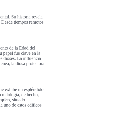
ntal. Su historia revela
. Desde tiempos remotos,
iento de la Edad del
u papel fue clave en la
s dioses. La influencia
enea, la diosa protectora
ue exhibe un espléndido
a mitología, de hecho,
mpico
, situado
a uno de estos edificos