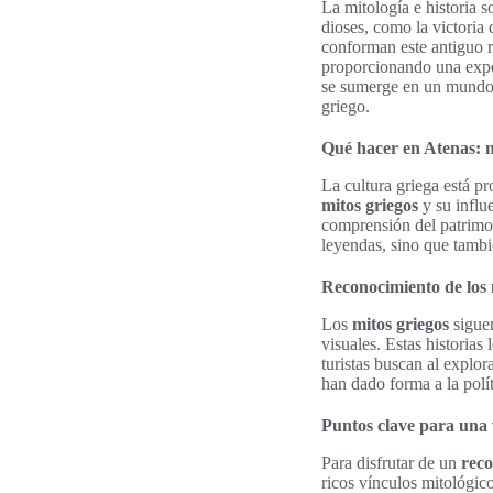
La mitología e historia s
dioses, como la victoria
conforman este antiguo r
proporcionando una exper
se sumerge en un mundo d
griego.
Qué hacer en Atenas: mi
La cultura griega está p
mitos griegos
y su influ
comprensión del patrimon
leyendas, sino que tambi
Reconocimiento de los m
Los
mitos griegos
siguen
visuales. Estas historias
turistas buscan al explor
han dado forma a la polít
Puntos clave para una v
Para disfrutar de un
reco
ricos vínculos mitológic