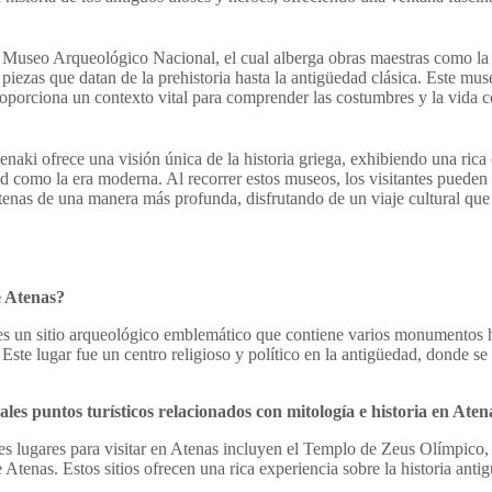
el Museo Arqueológico Nacional, el cual alberga obras maestras como la
piezas que datan de la prehistoria hasta la antigüedad clásica. Este mus
roporciona un contexto vital para comprender las costumbres y la vida co
naki ofrece una visión única de la historia griega, exhibiendo una rica
ad como la era moderna. Al recorrer estos museos, los visitantes pueden 
Atenas de una manera más profunda, disfrutando de un viaje cultural que
e Atenas?
s un sitio arqueológico emblemático que contiene varios monumentos hi
Este lugar fue un centro religioso y político en la antigüedad, donde s
ales puntos turísticos relacionados con mitología e historia en Aten
es lugares para visitar en Atenas incluyen el Templo de Zeus Olímpico,
 Atenas. Estos sitios ofrecen una rica experiencia sobre la historia anti