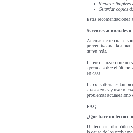
Realizar limpiezas
Guardar copias d
Estas recomendaciones ayu
Servicios adicionales o
Además de reparar dispos
preventivo ayuda a mante
duren más.
La enseñanza sobre nuevas
aprenda sobre el último s
en casa.
La consultoría es tambié
sus sistemas y usar nuev
problemas actuales sino 
FAQ
¿Qué hace un técnico i
Un técnico informático se
la causa de los problema