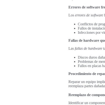
Errores de software fr
Los
errores de software
h
Conflictos de pro
Fallos de instalac
Infecciones por vi
Fallas de hardware que
Las
fallas de hardware
t
Discos duros dañad
Problemas de memo
Fallos en placas b
Procedimiento de repa
Reparar un equipo implic
reemplaza partes dañadas 
Reemplazo de compone
Identificar un componen