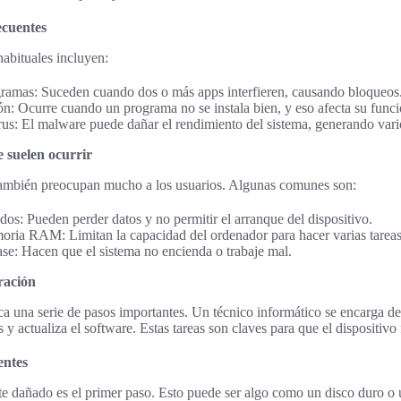
ecuentes
abituales incluyen:
gramas: Suceden cuando dos o más apps interfieren, causando bloqueos
ión: Ocurre cuando un programa no se instala bien, y eso afecta su func
rus: El malware puede dañar el rendimiento del sistema, generando var
 suelen ocurrir
ambién preocupan mucho a los usuarios. Algunas comunes son:
os: Pueden perder datos y no permitir el arranque del dispositivo.
ria RAM: Limitan la capacidad del ordenador para hacer varias tareas 
ase: Hacen que el sistema no encienda o trabaje mal.
ración
a una serie de pasos importantes. Un técnico informático se encarga de 
y actualiza el software. Estas tareas son claves para que el dispositivo
ntes
te dañado es el primer paso. Esto puede ser algo como un disco duro