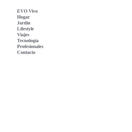
EVO Vivo
Hogar
Jardin
Lifestyle
Viajes
Tecnología
Profesionales
Contacto
Evo Vivo Deutschland
Evo Vivo España
Evo Vivo Nederland
Evo Vivo Schweiz
Nosotros