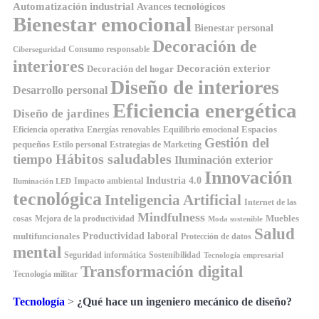
Automatización industrial
Avances tecnológicos
Bienestar emocional
Bienestar personal
Decoración de
Consumo responsable
Ciberseguridad
interiores
Decoración exterior
Decoración del hogar
Diseño de interiores
Desarrollo personal
Eficiencia energética
Diseño de jardines
Espacios
Equilibrio emocional
Eficiencia operativa
Energías renovables
Gestión del
pequeños
Estilo personal
Estrategias de Marketing
Hábitos saludables
tiempo
Iluminación exterior
Innovación
Industria 4.0
Impacto ambiental
Iluminación LED
tecnológica
Inteligencia Artificial
Internet de las
Mindfulness
Muebles
cosas
Mejora de la productividad
Moda sostenible
Salud
Productividad laboral
multifuncionales
Protección de datos
mental
Seguridad informática
Sostenibilidad
Tecnología empresarial
Transformación digital
Tecnología militar
Tecnología
>
¿Qué hace un ingeniero mecánico de diseño?