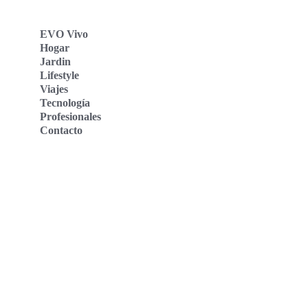
EVO Vivo
Hogar
Jardin
Lifestyle
Viajes
Tecnología
Profesionales
Contacto
Evo Vivo Deutschland
Evo Vivo España
Evo Vivo Nederland
Evo Vivo Schweiz
Nosotros