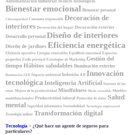
Automatización industrial
Avances tecnológicos
Bienestar emocional
Bienestar personal
Decoración de
Consumo responsable
Ciberseguridad
interiores
Decoración exterior
Decoración del hogar
Diseño de interiores
Desarrollo personal
Eficiencia energética
Diseño de jardines
Espacios
Equilibrio emocional
Eficiencia operativa
Energías renovables
Gestión del
pequeños
Estilo personal
Estrategias de Marketing
Hábitos saludables
tiempo
Iluminación exterior
Innovación
Industria 4.0
Impacto ambiental
Iluminación LED
tecnológica
Inteligencia Artificial
Internet de las
Mindfulness
Muebles
cosas
Mejora de la productividad
Moda sostenible
Salud
Productividad laboral
multifuncionales
Protección de datos
mental
Seguridad informática
Sostenibilidad
Tecnología empresarial
Transformación digital
Tecnología militar
Tecnología
>
¿Qué hace un agente de seguros para
particulares?