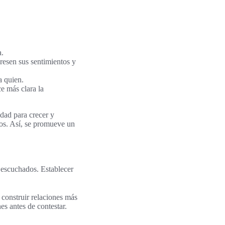
a.
esen sus sentimientos y
a quien.
ce más clara la
dad para crecer y
tos. Así, se promueve un
 escuchados. Establecer
 construir relaciones más
es antes de contestar.