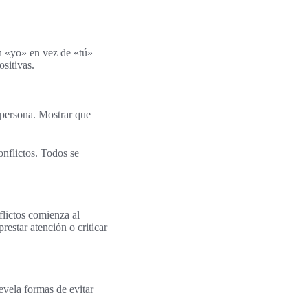
on «yo» en vez de «tú»
sitivas.
a persona. Mostrar que
onflictos. Todos se
flictos comienza al
estar atención o criticar
vela formas de evitar