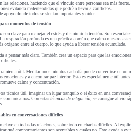
n las relaciones, haciendo que el vínculo entre personas sea más fuerte.
iones evitando malentendidos que podrían llevar a conflictos.
de apoyo donde todos se sientan importantes y oídos.
 para momentos de tensión
ón
son clave para manejar el estrés y disminuir la tensión. Son esencial
La respiración profunda es una práctica común que calma nuestro siste
s oxígeno entre al cuerpo, lo que ayuda a liberar tensión acumulada.
a a pensar más claro. También crea un espacio para que las emociones 
difíciles.
rramienta útil. Meditar unos minutos cada día puede convertirse en un 
us emociones y a encontrar paz interior. Esto es especialmente útil ante
 promueve calma y concentración.
tra técnica útil. Imaginar un lugar tranquilo o el éxito en una conversac
nos comunicamos. Con estas
técnicas de relajación
, se consigue alivio r
s.
dables en conversaciones difíciles
 clave en todas las relaciones, sobre todo en charlas difíciles. Al explic
icar qué comportamientos son aceptables y cuáles no. Esto ayuda a evita