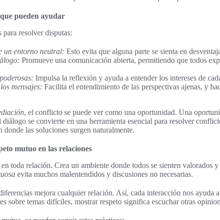
 que pueden ayudar
s para resolver disputas:
e un entorno neutral:
Esto evita que alguna parte se sienta en desventaj
iálogo:
Promueve una comunicación abierta, permitiendo que todos expr
poderosas:
Impulsa la reflexión y ayuda a entender los intereses de cad
los mensajes:
Facilita el entendimiento de las perspectivas ajenas, y ha
ediación
, el conflicto se puede ver como una oportunidad. Una oportuni
l diálogo se convierte en una herramienta esencial para resolver conflic
n donde las soluciones surgen naturalmente.
peto mutuo en las relaciones
l en toda relación. Crea un ambiente donde todos se sienten valorados y
tuosa
evita muchos malentendidos y discusiones no necesarias.
diferencias mejora cualquier relación. Así, cada interacción nos ayuda a
es sobre temas difíciles, mostrar respeto significa escuchar otras opinion