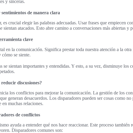
es y sinceras.
 sentimientos de manera clara
 es crucial elegir las palabras adecuadas. Usar frases que empiecen c
e sientan atacados. Esto abre camino a conversaciones más abiertas y po
erramienta clave
al en la comunicación. Significa prestar toda nuestra atención a la otr
y cómo se siente.
s se sientan importantes y entendidas. Y esto, a su vez, disminuye los c
petados.
reducir discusiones?
nicia los conflictos para mejorar la comunicación. La gestión de los con
s que generan desacuerdos. Los disparadores pueden ser cosas como no pr
e en muchas relaciones.
radores de conflictos
smo ayuda a entender qué nos hace reaccionar. Este proceso también re
eoren. Disparadores comunes son: