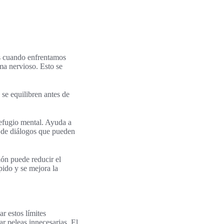
es cuando enfrentamos
ma nervioso. Esto se
se equilibren antes de
refugio mental. Ayuda a
s de diálogos que pueden
ión puede reducir el
ápido y se mejora la
ar estos límites
r peleas innecesarias. El