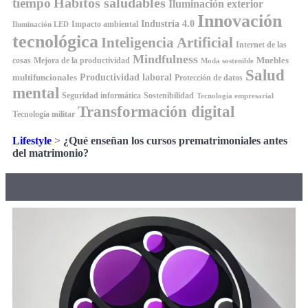
Hábitos saludables
tiempo
Iluminación exterior
Innovación
Industria 4.0
Impacto ambiental
Iluminación LED
tecnológica
Inteligencia Artificial
Internet de las
Mindfulness
Muebles
cosas
Mejora de la productividad
Moda sostenible
Salud
Productividad laboral
multifuncionales
Protección de datos
mental
Seguridad informática
Sostenibilidad
Tecnología empresarial
Transformación digital
Tecnología militar
Lifestyle
>
¿Qué enseñan los cursos prematrimoniales antes
del matrimonio?