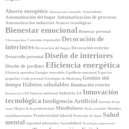
Ahorro energético
Autocuidado
Alimentación saludable
Automatización de procesos
Automatización del hogar
Automatización industrial
Avances tecnológicos
Bienestar emocional
Bienestar personal
Decoración de
Consumo responsable
Ciberseguridad
interiores
Decoración exterior
Decoración del hogar
Diseño de interiores
Desarrollo personal
Eficiencia energética
Diseño de jardines
Espacios
Equilibrio emocional
Eficiencia operativa
Energías renovables
Gestión del
pequeños
Estilo personal
Estrategias de Marketing
Hábitos saludables
tiempo
Iluminación exterior
Innovación
Industria 4.0
Impacto ambiental
Iluminación LED
tecnológica
Inteligencia Artificial
Internet de las
Mindfulness
Muebles
cosas
Mejora de la productividad
Moda sostenible
Salud
Productividad laboral
multifuncionales
Protección de datos
mental
Seguridad informática
Sostenibilidad
Tecnología empresarial